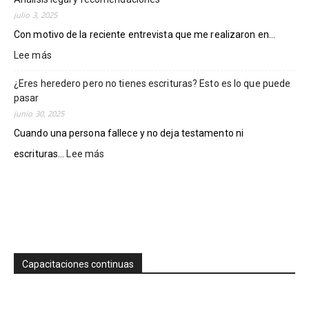
evitar
Ramírez.
fraudes
julio 3, 2025
inmobiliarios
Con motivo de la reciente entrevista que me realizaron en...
en
Lee más
:
Colima
¿Puede
¿Eres heredero pero no tienes escrituras? Esto es lo que puede
el
pasar
INFONAVIT
vender
junio 30, 2025
casas
Cuando una persona fallece y no deja testamento ni
invadidas
escrituras...
Lee más
:
o
¿Eres
vandalizadas?
heredero
Análisis
pero
legal
no
y
tienes
recomendaciones
escrituras?
Esto
Capacitaciones continuas
es
lo
que