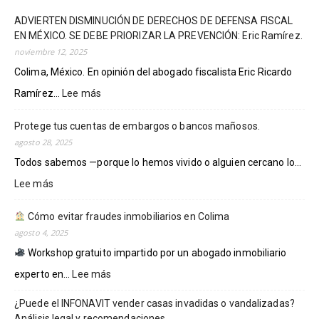
ADVIERTEN DISMINUCIÓN DE DERECHOS DE DEFENSA FISCAL
EN MÉXICO. SE DEBE PRIORIZAR LA PREVENCIÓN: Eric Ramírez.
noviembre 12, 2025
Colima, México. En opinión del abogado fiscalista Eric Ricardo
Ramírez...
Lee más
:
ADVIERTEN
DISMINUCIÓN
Protege tus cuentas de embargos o bancos mañosos.
DE
agosto 28, 2025
DERECHOS
Todos sabemos —porque lo hemos vivido o alguien cercano lo...
DE
DEFENSA
Lee más
:
FISCAL
Protege
EN
tus
Cómo evitar fraudes inmobiliarios en Colima
MÉXICO.
cuentas
agosto 4, 2025
SE
de
Workshop gratuito impartido por un abogado inmobiliario
DEBE
embargos
PRIORIZAR
o
experto en...
Lee más
:
LA
bancos
PREVENCIÓN:
¿Puede el INFONAVIT vender casas invadidas o vandalizadas?
mañosos.
Cómo
Eric
Análisis legal y recomendaciones