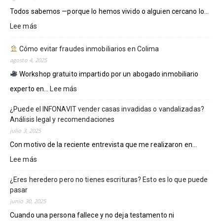
DERECHOS
Todos sabemos —porque lo hemos vivido o alguien cercano lo...
DE
DEFENSA
Lee más
:
FISCAL
Protege
EN
tus
Cómo evitar fraudes inmobiliarios en Colima
MÉXICO.
cuentas
agosto 4, 2025
SE
de
Workshop gratuito impartido por un abogado inmobiliario
DEBE
embargos
PRIORIZAR
o
experto en...
Lee más
:
LA
bancos
PREVENCIÓN:
¿Puede el INFONAVIT vender casas invadidas o vandalizadas?
mañosos.
Cómo
Eric
Análisis legal y recomendaciones
evitar
Ramírez.
fraudes
julio 3, 2025
inmobiliarios
Con motivo de la reciente entrevista que me realizaron en...
en
Lee más
:
Colima
¿Puede
¿Eres heredero pero no tienes escrituras? Esto es lo que puede
el
pasar
INFONAVIT
vender
junio 30, 2025
casas
Cuando una persona fallece y no deja testamento ni