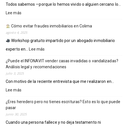
DERECHOS
Todos sabemos —porque lo hemos vivido o alguien cercano lo...
DE
DEFENSA
Lee más
:
FISCAL
Protege
EN
tus
Cómo evitar fraudes inmobiliarios en Colima
MÉXICO.
cuentas
agosto 4, 2025
SE
de
Workshop gratuito impartido por un abogado inmobiliario
DEBE
embargos
PRIORIZAR
o
experto en...
Lee más
:
LA
bancos
PREVENCIÓN:
¿Puede el INFONAVIT vender casas invadidas o vandalizadas?
mañosos.
Cómo
Eric
Análisis legal y recomendaciones
evitar
Ramírez.
fraudes
julio 3, 2025
inmobiliarios
Con motivo de la reciente entrevista que me realizaron en...
en
Lee más
:
Colima
¿Puede
¿Eres heredero pero no tienes escrituras? Esto es lo que puede
el
pasar
INFONAVIT
vender
junio 30, 2025
casas
Cuando una persona fallece y no deja testamento ni
invadidas