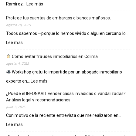
Ramírez...
Lee más
:
ADVIERTEN
DISMINUCIÓN
Protege tus cuentas de embargos o bancos mañosos.
DE
agosto 28, 2025
DERECHOS
Todos sabemos —porque lo hemos vivido o alguien cercano lo...
DE
DEFENSA
Lee más
:
FISCAL
Protege
EN
tus
Cómo evitar fraudes inmobiliarios en Colima
MÉXICO.
cuentas
agosto 4, 2025
SE
de
Workshop gratuito impartido por un abogado inmobiliario
DEBE
embargos
PRIORIZAR
o
experto en...
Lee más
:
LA
bancos
PREVENCIÓN:
¿Puede el INFONAVIT vender casas invadidas o vandalizadas?
mañosos.
Cómo
Eric
Análisis legal y recomendaciones
evitar
Ramírez.
fraudes
julio 3, 2025
inmobiliarios
Con motivo de la reciente entrevista que me realizaron en...
en
Lee más
:
Colima
¿Puede