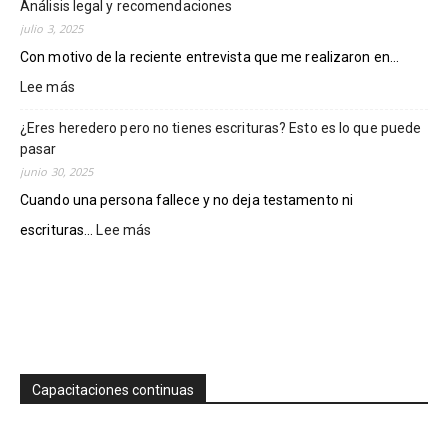
Eric
Análisis legal y recomendaciones
evitar
Ramírez.
fraudes
julio 3, 2025
inmobiliarios
Con motivo de la reciente entrevista que me realizaron en...
en
Lee más
:
Colima
¿Puede
¿Eres heredero pero no tienes escrituras? Esto es lo que puede
el
pasar
INFONAVIT
vender
junio 30, 2025
casas
Cuando una persona fallece y no deja testamento ni
invadidas
escrituras...
Lee más
:
o
¿Eres
vandalizadas?
heredero
Análisis
pero
legal
no
y
tienes
recomendaciones
escrituras?
Esto
Capacitaciones continuas
es
lo
que