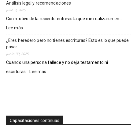
Eric
Análisis legal y recomendaciones
evitar
Ramírez.
fraudes
julio 3, 2025
inmobiliarios
Con motivo de la reciente entrevista que me realizaron en...
en
Lee más
:
Colima
¿Puede
¿Eres heredero pero no tienes escrituras? Esto es lo que puede
el
pasar
INFONAVIT
vender
junio 30, 2025
casas
Cuando una persona fallece y no deja testamento ni
invadidas
escrituras...
Lee más
:
o
¿Eres
vandalizadas?
heredero
Análisis
pero
legal
no
y
tienes
recomendaciones
escrituras?
Esto
Capacitaciones continuas
es
lo
que