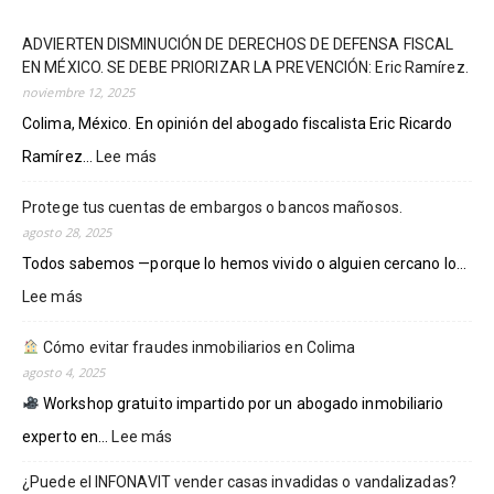
ADVIERTEN DISMINUCIÓN DE DERECHOS DE DEFENSA FISCAL
EN MÉXICO. SE DEBE PRIORIZAR LA PREVENCIÓN: Eric Ramírez.
noviembre 12, 2025
Colima, México. En opinión del abogado fiscalista Eric Ricardo
Ramírez...
Lee más
:
ADVIERTEN
DISMINUCIÓN
Protege tus cuentas de embargos o bancos mañosos.
DE
agosto 28, 2025
DERECHOS
Todos sabemos —porque lo hemos vivido o alguien cercano lo...
DE
DEFENSA
Lee más
:
FISCAL
Protege
EN
tus
Cómo evitar fraudes inmobiliarios en Colima
MÉXICO.
cuentas
agosto 4, 2025
SE
de
Workshop gratuito impartido por un abogado inmobiliario
DEBE
embargos
PRIORIZAR
o
experto en...
Lee más
:
LA
bancos
PREVENCIÓN:
¿Puede el INFONAVIT vender casas invadidas o vandalizadas?
mañosos.
Cómo