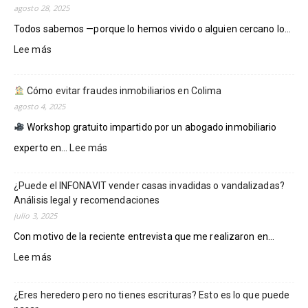
agosto 28, 2025
DERECHOS
DE
Todos sabemos —porque lo hemos vivido o alguien cercano lo...
DEFENSA
:
Lee más
FISCAL
Protege
EN
tus
MÉXICO.
Cómo evitar fraudes inmobiliarios en Colima
cuentas
SE
agosto 4, 2025
de
DEBE
embargos
PRIORIZAR
Workshop gratuito impartido por un abogado inmobiliario
o
LA
:
experto en...
Lee más
bancos
PREVENCIÓN:
mañosos.
Eric
Cómo
Ramírez.
¿Puede el INFONAVIT vender casas invadidas o vandalizadas?
evitar
Análisis legal y recomendaciones
fraudes
julio 3, 2025
inmobiliarios
en
Con motivo de la reciente entrevista que me realizaron en...
Colima
:
Lee más
¿Puede
el
¿Eres heredero pero no tienes escrituras? Esto es lo que puede
INFONAVIT