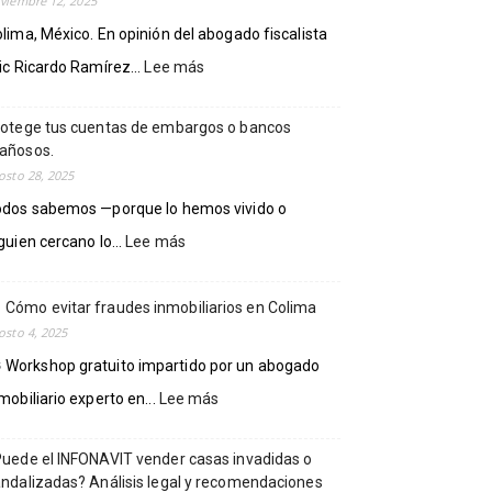
viembre 12, 2025
lima, México. En opinión del abogado fiscalista
:
ic Ricardo Ramírez...
Lee más
ADVIERTEN
DISMINUCIÓN
otege tus cuentas de embargos o bancos
DE
añosos.
DERECHOS
osto 28, 2025
DE
DEFENSA
odos sabemos —porque lo hemos vivido o
FISCAL
:
guien cercano lo...
Lee más
EN
Protege
MÉXICO.
tus
SE
Cómo evitar fraudes inmobiliarios en Colima
cuentas
DEBE
osto 4, 2025
de
PRIORIZAR
embargos
Workshop gratuito impartido por un abogado
LA
o
PREVENCIÓN:
:
mobiliario experto en...
Lee más
bancos
Eric
mañosos.
Ramírez.
Cómo
uede el INFONAVIT vender casas invadidas o
evitar
ndalizadas? Análisis legal y recomendaciones
fraudes