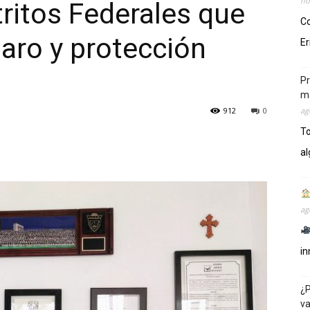
no
ritos Federales que
Co
aro y protección
Er
s
Pr
m
912
0
ag
T
al
ag
in
¿P
va