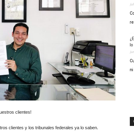
ju
Co
re
¿E
lo
ju
Cu
ni
estros clientes!
ros clientes y los tribunales federales ya lo saben.