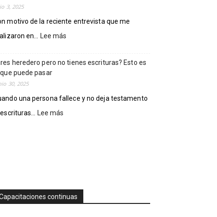
lio 3, 2025
inmobiliarios
en
n motivo de la reciente entrevista que me
Colima
:
alizaron en...
Lee más
¿Puede
el
res heredero pero no tienes escrituras? Esto es
INFONAVIT
 que puede pasar
vender
nio 30, 2025
casas
invadidas
ando una persona fallece y no deja testamento
o
:
 escrituras...
Lee más
vandalizadas?
¿Eres
Análisis
heredero
legal
pero
y
no
recomendaciones
tienes
escrituras?
Esto
es
Capacitaciones continuas
lo
que