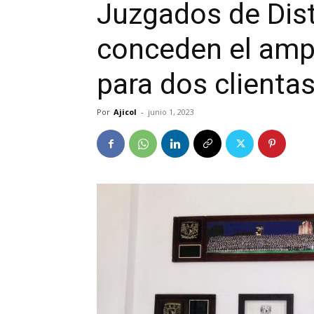
Juzgados de Dist
conceden el amp
para dos clienta
Por
Ajicol
-
junio 1, 2023