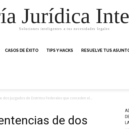
ía Jurídica Inte
Soluciones inteligentes a tus necesidades legales
CASOS DE ÉXITO
TIPS Y HACKS
RESUELVE TUS ASUNTO
 dos Juzgados de Distritos Federales que conceden el...
A
entencias de dos
D
LA