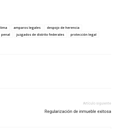
lima
amparos legales
despojo de herencia
o penal
juzgados de distrito federales
protección legal
Artículo siguiente
Regularización de inmueble exitosa